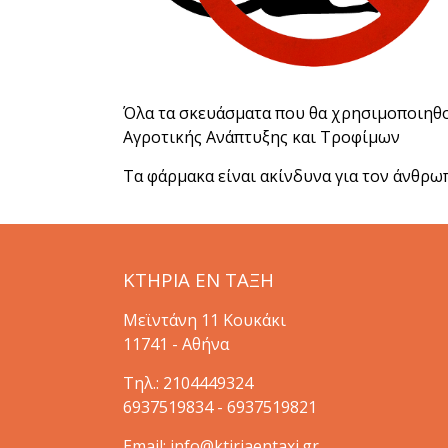
Όλα τα σκευάσματα που θα χρησιμοποιηθο
Αγροτικής Ανάπτυξης και Τροφίμων
Τα φάρμακα είναι ακίνδυνα για τον άνθρωπ
ΚΤΗΡΙΑ ΕΝ ΤΑΞΗ
Μεϊντάνη 11 Κουκάκι
11741 - Αθήνα
Τηλ.:
2104449324
6937519834
-
6937519821
Email:
info@ktiriaentaxi.gr